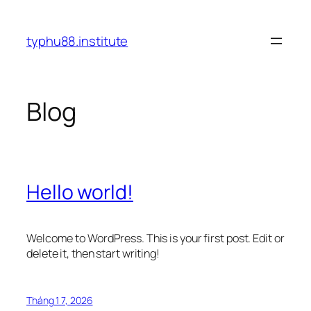
Chuyển
đến
typhu88.institute
phần
nội
dung
Blog
Hello world!
Welcome to WordPress. This is your first post. Edit or
delete it, then start writing!
Tháng 1 7, 2026